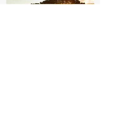
Hva er landbrukstakst?
Les mer om landbrukstakst og
konsesjonspliktige eiendommer. Når
er en eiendom konsesjonspliktig og
hva betyr det i praksis?